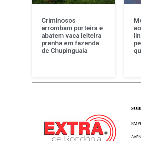
Criminosos
Mo
arrombam porteira e
ao
abatem vaca leiteira
li
prenha em fazenda
pe
de Chupinguaia
qu
SOB
EMPR
AVEN