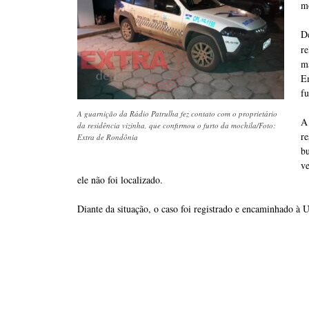
m
D
r
ma
Em
f
A guarnição da Rádio Patrulha fez contato com o proprietário
A
da residência vizinha, que confirmou o furto da mochila/Foto:
re
Extra de Rondônia
b
v
ele não foi localizado.
Diante da situação, o caso foi registrado e encaminhado à U