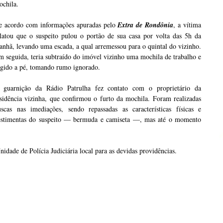
ochila.
e acordo com informações apuradas pelo
Extra de Rondônia
, a vítima
elatou que o suspeito pulou o portão de sua casa por volta das 5h da
nhã, levando uma escada, a qual arremessou para o quintal do vizinho.
 seguida, teria subtraído do imóvel vizinho uma mochila de trabalho e
ugido a pé, tomando rumo ignorado.
 guarnição da Rádio Patrulha fez contato com o proprietário da
sidência vizinha, que confirmou o furto da mochila. Foram realizadas
uscas nas imediações, sendo repassadas as características físicas e
estimentas do suspeito — bermuda e camiseta —, mas até o momento
nidade de Polícia Judiciária local para as devidas providências.