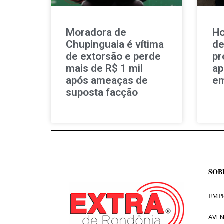
Moradora de
Ho
Chupinguaia é vítima
de
de extorsão e perde
pr
mais de R$ 1 mil
ap
após ameaças de
em
suposta facção
SOB
EMPR
AVEN