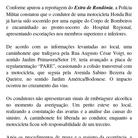
Conforme apurou a reportagem do
Extra de Rondônia
, a Polícia
Militar constatou que o condutor de uma motocicleta Honda Biz
já havia sido socorrido por uma equipe do Corpo de Bombeiros
e encaminhado ao pronto-socorro do Hospital Regional,
apresentando escoriações nos membros superiores e inferiores.
De acordo com as informações levantadas no local, uma
caminhonete que trafegava pela Rua Augusto César Voigt, no
sentido Jardim Primavera/Setor 19, teria avançado a placa de
regulamentação “PARE”, ocasionando a colisão transversal com
a motocicleta, que seguia pela Avenida Sabino Bezerra de
Queiroz, no sentido Jardim América/Bodonese. O impacto
ocorreu no cruzamento das vias.
Os condutores não apresentavam sinais de embriaguez alcoólica
no momento da averiguação. Um perito esteve no local,
realizando a constatação das avarias e a análise das causas do
sinistro. A caminhonete foi liberada ao condutor, enquanto a
motocicleta ficou sob responsabilidade de um terceiro.
Após os procedimentos de praxe e o registro da ocorrência, a