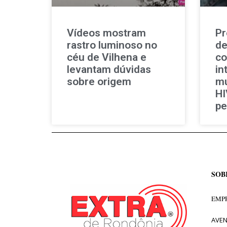
Vídeos mostram
Pr
rastro luminoso no
de
céu de Vilhena e
co
levantam dúvidas
in
sobre origem
mu
HI
pe
SOB
EMPR
AVEN