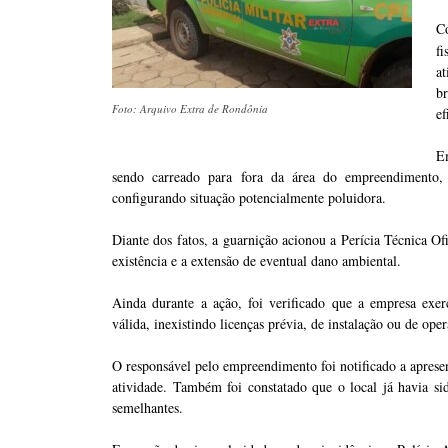
C
f
a
b
Foto: Arquivo Extra de Rondônia
ef
Em
sendo carreado para fora da área do empreendimento, 
configurando situação potencialmente poluidora.
Diante dos fatos, a guarnição acionou a Perícia Técnica Ofi
existência e a extensão de eventual dano ambiental.
Ainda durante a ação, foi verificado que a empresa exer
válida, inexistindo licenças prévia, de instalação ou de op
O responsável pelo empreendimento foi notificado a apres
atividade. Também foi constatado que o local já havia si
semelhantes.