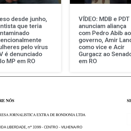
eso desde junho,
VÍDEO: MDB e PDT
ntista que teria
anunciam aliança
ntaminado
com Pedro Abib ao
tencionalmente
governo, Amir Lan
lheres pelo vírus
como vice e Acir
V é denunciado
Gurgacz ao Senad
lo MP em RO
em RO
RE NÓS
S
ESA JORNALISTICA EXTRA DE RONDONIA LTDA
IDA LIBERDADE, n° 3399 - CENTRO - VILHENA/RO