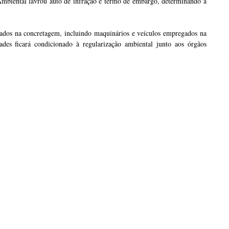
 Ambiental lavrou auto de infração e termo de embargo, determinando a
ados na concretagem, incluindo maquinários e veículos empregados na
ades ficará condicionado à regularização ambiental junto aos órgãos