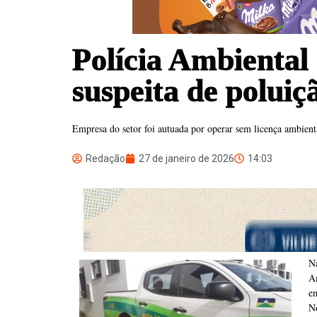
Polícia Ambiental
suspeita de polui
Empresa do setor foi autuada por operar sem licença ambiental
Redação
27 de janeiro de 2026
14:03
N
A
em
N