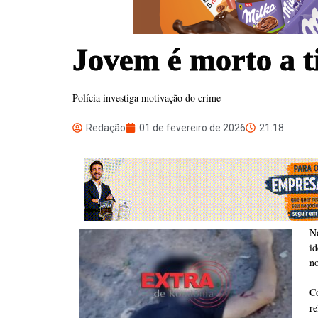
Jovem é morto a t
Polícia investiga motivação do crime
Redação
01 de fevereiro de 2026
21:18
N
id
no
C
r