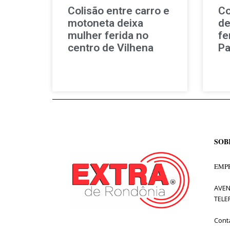
Colisão entre carro e
Co
motoneta deixa
de
mulher ferida no
fe
centro de Vilhena
Pa
SOB
EMPR
AVEN
TELE
Cont