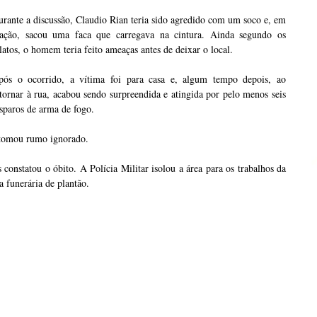
rante a discussão, Claudio Rian teria sido agredido com um soco e, em
eação, sacou uma faca que carregava na cintura. Ainda segundo os
latos, o homem teria feito ameaças antes de deixar o local.
pós o ocorrido, a vítima foi para casa e, algum tempo depois, ao
tornar à rua, acabou sendo surpreendida e atingida por pelo menos seis
sparos de arma de fogo.
 tomou rumo ignorado.
onstatou o óbito. A Polícia Militar isolou a área para os trabalhos da
a funerária de plantão.