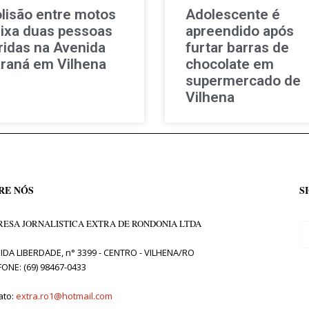
lisão entre motos
Adolescente é
ixa duas pessoas
apreendido após
ridas na Avenida
furtar barras de
raná em Vilhena
chocolate em
supermercado de
Vilhena
RE NÓS
S
ESA JORNALISTICA EXTRA DE RONDONIA LTDA
IDA LIBERDADE, n° 3399 - CENTRO - VILHENA/RO
FONE: (69) 98467-0433
ato:
extra.ro1@hotmail.com