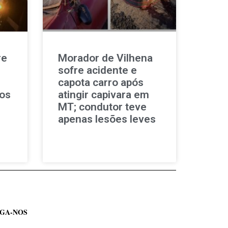
re
Morador de Vilhena
sofre acidente e
capota carro após
nos
atingir capivara em
MT; condutor teve
apenas lesões leves
IGA-NOS