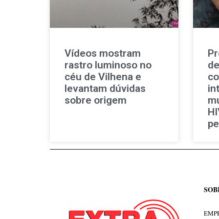
Vídeos mostram
Pr
rastro luminoso no
de
céu de Vilhena e
co
levantam dúvidas
in
sobre origem
mu
HI
pe
SOB
EMPR