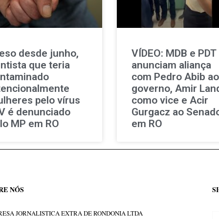
eso desde junho,
VÍDEO: MDB e PDT
ntista que teria
anunciam aliança
ntaminado
com Pedro Abib ao
tencionalmente
governo, Amir Lan
lheres pelo vírus
como vice e Acir
V é denunciado
Gurgacz ao Senad
lo MP em RO
em RO
RE NÓS
S
ESA JORNALISTICA EXTRA DE RONDONIA LTDA