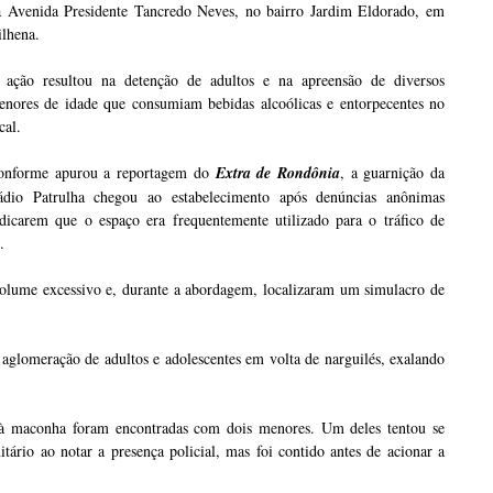
a Avenida Presidente Tancredo Neves, no bairro Jardim Eldorado, em
ilhena.
 ação resultou na detenção de adultos e na apreensão de diversos
enores de idade que consumiam bebidas alcoólicas e entorpecentes no
cal.
onforme apurou a reportagem do
Extra de Rondônia
, a guarnição da
ádio Patrulha chegou ao estabelecimento após denúncias anônimas
ndicarem que o espaço era frequentemente utilizado para o tráfico de
.
olume excessivo e, durante a abordagem, localizaram um simulacro de
 aglomeração de adultos e adolescentes em volta de narguilés, exalando
ga à maconha foram encontradas com dois menores. Um deles tentou se
tário ao notar a presença policial, mas foi contido antes de acionar a