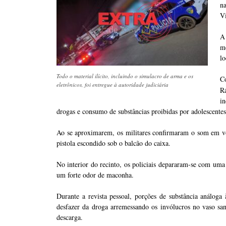
n
V
A
m
lo
Todo o material ilícito, incluindo o simulacro de arma e os
C
eletrônicos, foi entregue à autoridade judiciária
R
i
drogas e consumo de substâncias proibidas por adolescentes
Ao se aproximarem, os militares confirmaram o som em v
pistola escondido sob o balcão do caixa.
No interior do recinto, os policiais depararam-se com uma
um forte odor de maconha.
Durante a revista pessoal, porções de substância análo
desfazer da droga arremessando os invólucros no vaso sani
descarga.