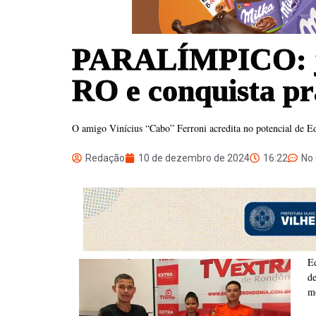
PARALÍMPICO: jo
RO e conquista pr
O amigo Vinícius “Cabo” Ferroni acredita no potencial de Ed
Redação
10 de dezembro de 2024
16:22
No
E
d
mo