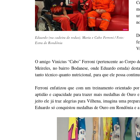
C
m
u
no
D
Eduardo (na cadeira de rodas), Maria e Cabo Ferroni / Foto:
fe
Extra de Rondônia
Vi
O amigo Vinícius “Cabo” Ferroni (pertencente ao Corpo de
Meireles, no bairro Bodanese, onde Eduardo estuda) dest
tanto técnico quanto nutricional, para que ele possa contin
Ferroni enfatizou que com um treinamento orientado por 
aptidão e capacidade para trazer mais medalhas de Ouro e
jeito ele já traz alegrias para Vilhena, imagina uma prepa
Eduardo só conquistou medalhas de Ouro em Rondônia e a de