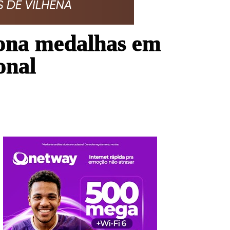
ona medalhas em
onal