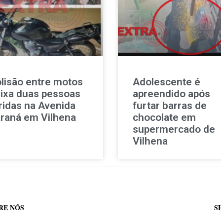
lisão entre motos
Adolescente é
ixa duas pessoas
apreendido após
ridas na Avenida
furtar barras de
raná em Vilhena
chocolate em
supermercado de
Vilhena
RE NÓS
S