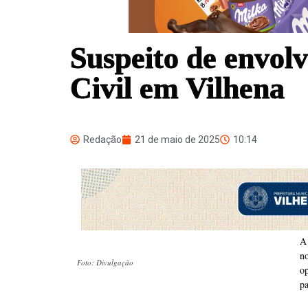
Suspeito de envolv
Civil em Vilhena
Redação
21 de maio de 2025
10:14
A 
n
Foto: Divulgação
o
p