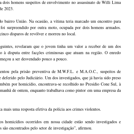
a dois homens suspeitos de envolvimento no assassinato de Willi Lima
de 2023.
do bairro União. Na ocasião, a vítima teria marcado um encontro para
 foi surpreendido por outra moto, ocupada por dois homens armados.
cinco disparos de revólver e morreu no local.
guintes, revelaram que o jovem tinha um valor a receber de um dos
do à disputa entre facções criminosas que atuam na região. O enredo
começou a ser desvendado pouco a pouco.
esentou pela prisão preventiva de M.W.F.L. e M.A.O.C., suspeitos de
deferido pelo Judiciário. Um dos investigados, que já havia sido preso
ambém por homicídio, encontrava-se recolhido no Presídio Cone Sul, à
 na manhã de ontem, enquanto trabalhava como pintor em uma empresa da
a mais uma resposta efetiva da polícia aos crimes violentos.
s homicídios ocorridos em nossa cidade estão sendo investigados e
s são encontrados pelo setor de investigação”, afirmou.