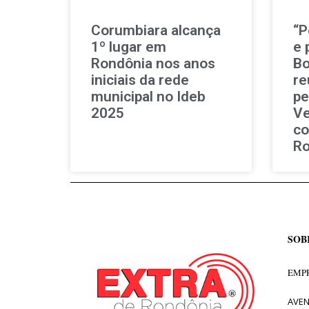
Corumbiara alcança
“P
1º lugar em
e 
Rondônia nos anos
Bo
iniciais da rede
re
municipal no Ideb
pe
2025
Ve
co
Ro
SOB
EMPR
AVEN