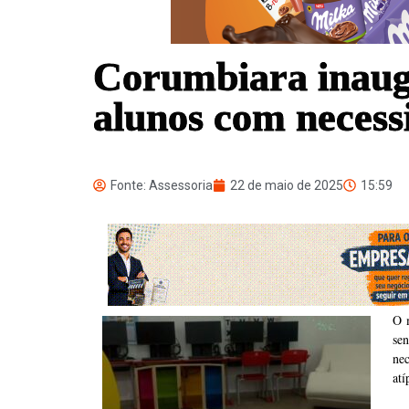
Corumbiara inaugu
alunos com necessi
Fonte: Assessoria
22 de maio de 2025
15:59
O 
se
ne
atí