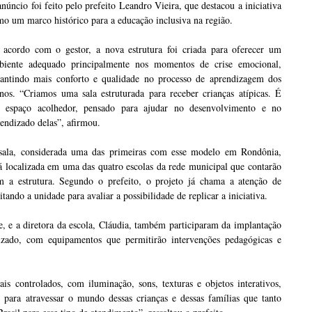
núncio foi feito pelo prefeito Leandro Vieira, que destacou a iniciativa
o um marco histórico para a educação inclusiva na região.
 acordo com o gestor, a nova estrutura foi criada para oferecer um
biente adequado principalmente nos momentos de crise emocional,
rantindo mais conforto e qualidade no processo de aprendizagem dos
nos. “Criamos uma sala estruturada para receber crianças atípicas. É
 espaço acolhedor, pensado para ajudar no desenvolvimento e no
endizado delas”, afirmou.
sala, considerada uma das primeiras com esse modelo em Rondônia,
á localizada em uma das quatro escolas da rede municipal que contarão
m a estrutura. Segundo o prefeito, o projeto já chama a atenção de
ando a unidade para avaliar a possibilidade de replicar a iniciativa.
, e a diretora da escola, Cláudia, também participaram da implantação
izado, com equipamentos que permitirão intervenções pedagógicas e
ais controlados, com iluminação, sons, texturas e objetos interativos,
para atravessar o mundo dessas crianças e dessas famílias que tanto