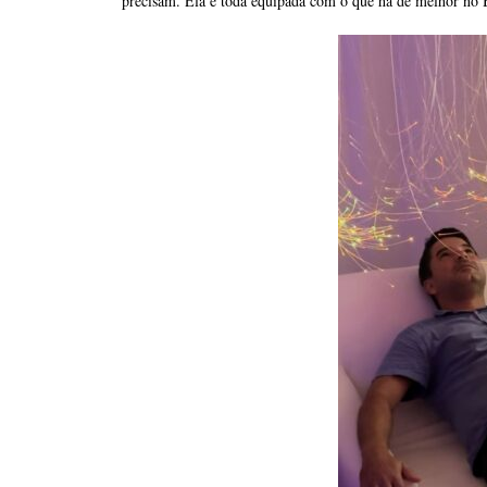
precisam. Ela é toda equipada com o que há de melhor no Br