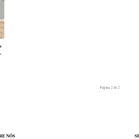
o
.
Página 2 de 2
RE NÓS
S