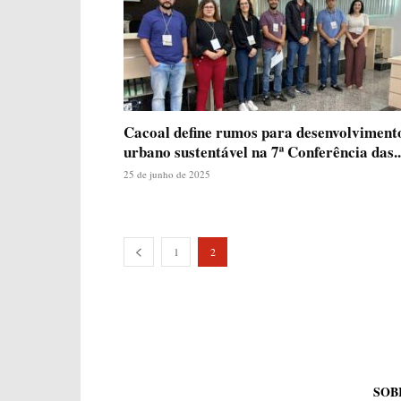
Cacoal define rumos para desenvolviment
urbano sustentável na 7ª Conferência das..
25 de junho de 2025
1
2
SOB