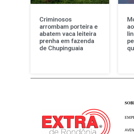
Criminosos
Mo
arrombam porteira e
ao
abatem vaca leiteira
li
prenha em fazenda
pe
de Chupinguaia
qu
SOB
EMPR
AVEN