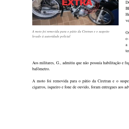
D
B
H
ve
A moto foi removida para o pátio da Ciretran e o suspeito
Os
levado à autoridade policial
o 
a
te
Aos militares, G., admitiu que não possuía habilitação e fu
bafômetro.
A moto foi removida para o pátio da Ciretran e o suspeit
cigarros, isqueiro e fone de ouvido, foram entregues aos 