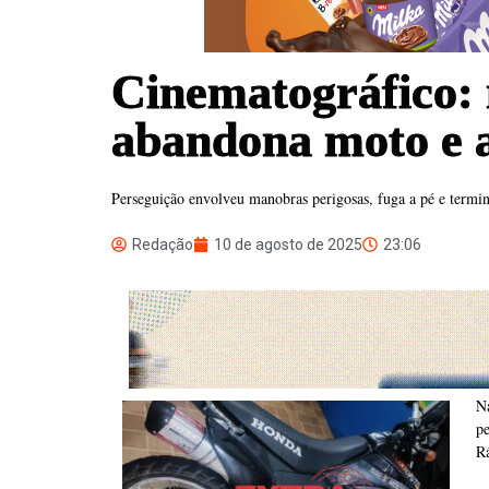
Cinematográfico: m
abandona moto e 
Perseguição envolveu manobras perigosas, fuga a pé e termi
Redação
10 de agosto de 2025
23:06
N
p
Rá