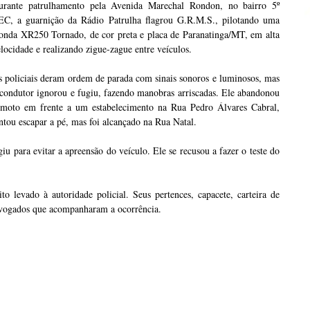
urante patrulhamento pela Avenida Marechal Rondon, no bairro 5º
EC, a guarnição da Rádio Patrulha flagrou G.R.M.S., pilotando uma
onda XR250 Tornado, de cor preta e placa de Paranatinga/MT, em alta
locidade e realizando zigue-zague entre veículos.
 policiais deram ordem de parada com sinais sonoros e luminosos, mas
condutor ignorou e fugiu, fazendo manobras arriscadas. Ele abandonou
 moto em frente a um estabelecimento na Rua Pedro Álvares Cabral,
ntou escapar a pé, mas foi alcançado na Rua Natal.
giu para evitar a apreensão do veículo. Ele se recusou a fazer o teste do
o levado à autoridade policial. Seus pertences, capacete, carteira de
advogados que acompanharam a ocorrência.