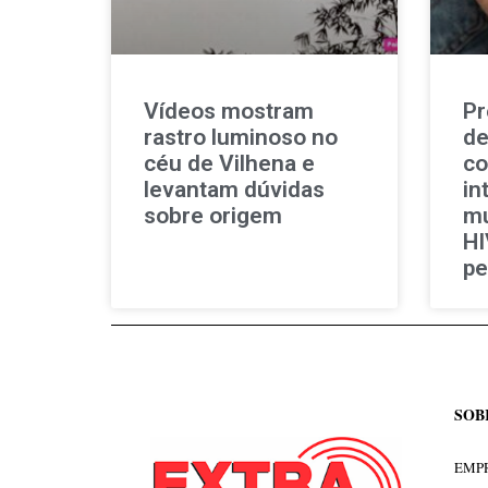
Vídeos mostram
Pr
rastro luminoso no
de
céu de Vilhena e
co
levantam dúvidas
in
sobre origem
mu
HI
pe
SOB
EMPR