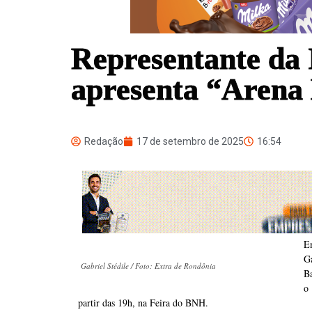
Representante da 
apresenta “Arena
Redação
17 de setembro de 2025
16:54
E
G
Gabriel Stédile / Foto: Extra de Rondônia
Ba
o
partir das 19h, na Feira do BNH.