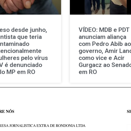
eso desde junho,
VÍDEO: MDB e PDT
ntista que teria
anunciam aliança
ntaminado
com Pedro Abib ao
tencionalmente
governo, Amir Lan
lheres pelo vírus
como vice e Acir
V é denunciado
Gurgacz ao Senad
lo MP em RO
em RO
RE NÓS
S
ESA JORNALISTICA EXTRA DE RONDONIA LTDA