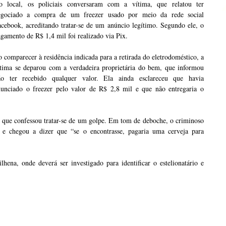
o local, os policiais conversaram com a vítima, que relatou ter
egociado a compra de um freezer usado por meio da rede social
cebook, acreditando tratar-se de um anúncio legítimo. Segundo ele, o
gamento de R$ 1,4 mil foi realizado via Pix.
 comparecer à residência indicada para a retirada do eletrodoméstico, a
ítima se deparou com a verdadeira proprietária do bem, que informou
ão ter recebido qualquer valor. Ela ainda esclareceu que havia
nunciado o freezer pelo valor de R$ 2,8 mil e que não entregaria o
r, que confessou tratar-se de um golpe. Em tom de deboche, o criminoso
” e chegou a dizer que “se o encontrasse, pagaria uma cerveja para
lhena, onde deverá ser investigado para identificar o estelionatário e