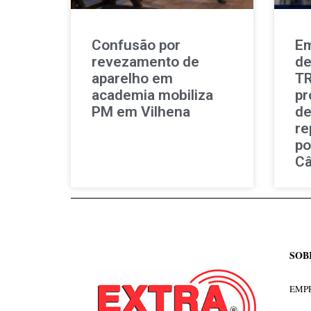
Confusão por
Em
revezamento de
de
aparelho em
TR
academia mobiliza
pr
PM em Vilhena
de
re
po
Câ
SOB
EMPR