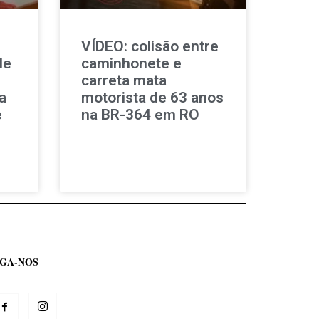
VÍDEO: colisão entre
de
caminhonete e
carreta mata
a
motorista de 63 anos
e
na BR-364 em RO
IGA-NOS