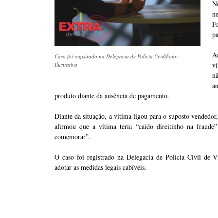
N
n
Fa
pa
Ao
Caso foi registrado na Delegacia de Polícia Civil/Foto:
v
Ilustrativa
n
a
produto diante da ausência de pagamento.
Diante da situação, a vítima ligou para o suposto vendedo
afirmou que a vítima teria “caído direitinho na fraude
comemorar”.
O caso foi registrado na Delegacia de Polícia Civil de Vi
adotar as medidas legais cabíveis.