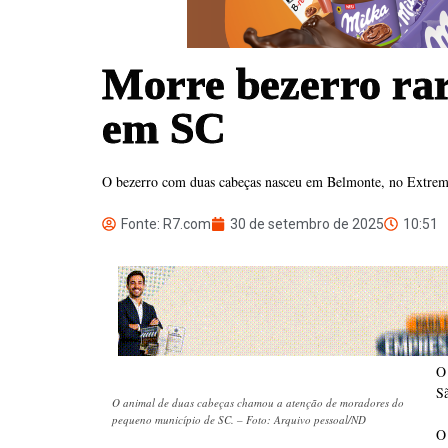
Morre bezerro rar
em SC
O bezerro com duas cabeças nasceu em Belmonte, no Extremo-
Fonte: R7.com
30 de setembro de 2025
10:51
O
S
O animal de duas cabeças chamou a atenção de moradores do
pequeno município de SC. – Foto: Arquivo pessoal/ND
O