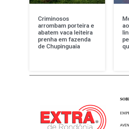
Criminosos
Mo
arrombam porteira e
ao
abatem vaca leiteira
li
prenha em fazenda
pe
de Chupinguaia
qu
SOB
EMPR
AVEN