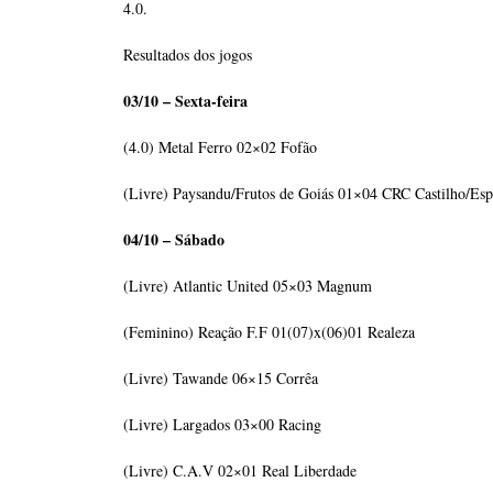
4.0.
Resultados dos jogos
03/10 – Sexta-feira
(4.0) Metal Ferro 02×02 Fofão
(Livre) Paysandu/Frutos de Goiás 01×04 CRC Castilho/Esp
04/10 – Sábado
(Livre) Atlantic United 05×03 Magnum
(Feminino) Reação F.F 01(07)x(06)01 Realeza
(Livre) Tawande 06×15 Corrêa
(Livre) Largados 03×00 Racing
(Livre) C.A.V 02×01 Real Liberdade