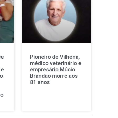
se
Pioneiro de Vilhena,
médico veterinário e
 e
empresário Múcio
ao
Brandão morre aos
81 anos
so