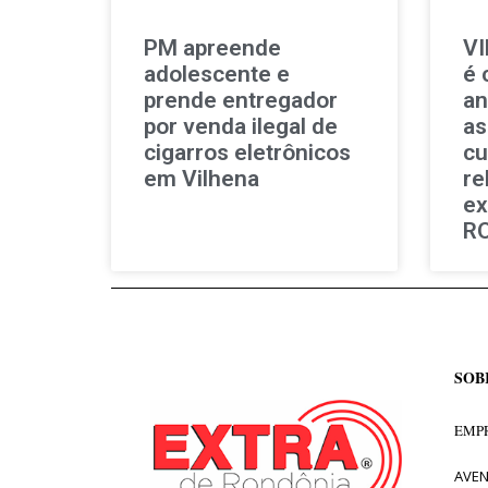
PM apreende
V
adolescente e
é 
prende entregador
an
por venda ilegal de
as
cigarros eletrônicos
cu
em Vilhena
re
ex
R
SOB
EMPR
AVEN