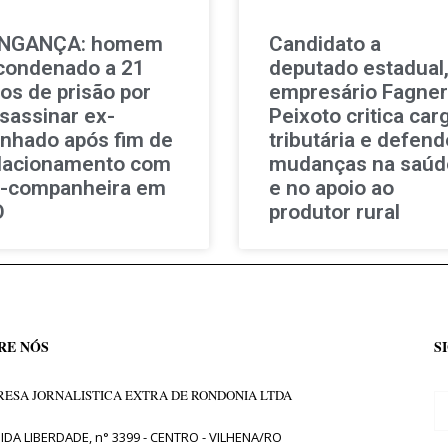
INGANÇA: homem
Candidato a
condenado a 21
deputado estadual
os de prisão por
empresário Fagner
sassinar ex-
Peixoto critica car
nhado após fim de
tributária e defend
lacionamento com
mudanças na saúd
-companheira em
e no apoio ao
O
produtor rural
RE NÓS
S
ESA JORNALISTICA EXTRA DE RONDONIA LTDA
IDA LIBERDADE, n° 3399 - CENTRO - VILHENA/RO