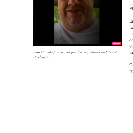
(
Fl
E
f
m
d
v
tr
Flori Miranda foi vereador por duas legislaturas em SP / Foto:
Divulgação
O
ta