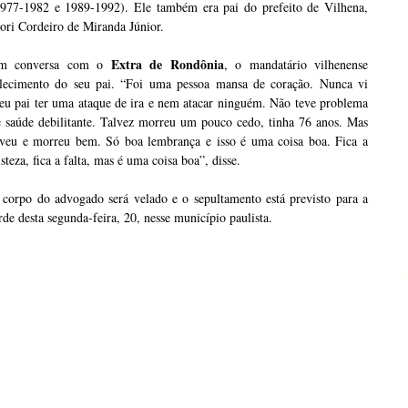
1977-1982 e 1989-1992). Ele também era pai do prefeito de Vilhena,
ori Cordeiro de Miranda Júnior.
Extra de Rondônia
m conversa com o
, o mandatário vilhenense
alecimento do seu pai. “Foi uma pessoa mansa de coração. Nunca vi
eu pai ter uma ataque de ira e nem atacar ninguém. Não teve problema
e saúde debilitante. Talvez morreu um pouco cedo, tinha 76 anos. Mas
iveu e morreu bem. Só boa lembrança e isso é uma coisa boa. Fica a
isteza, fica a falta, mas é uma coisa boa”, disse.
 corpo do advogado será velado e o sepultamento está previsto para a
rde desta segunda-feira, 20, nesse município paulista.