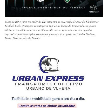
Josué de RO e Vitor, morador do DF, integram as categorias de base do Fluminense
Football Club. Destaques da categoria Sub-15 ao longo da temporada, os jovens
atletas se consolidaram como artilheiros do ano e, após meses de desempenho
expressivo nas competições disputadas, passam a fazer parte do Tricolor Carioca.
Fonte: Base da Inter de Limeira.