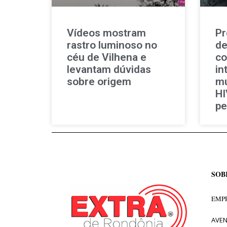
Vídeos mostram
Pr
rastro luminoso no
de
céu de Vilhena e
co
levantam dúvidas
in
sobre origem
mu
HI
pe
SOB
EMPR
AVEN