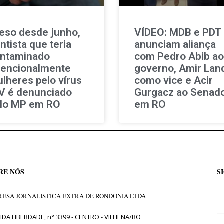
eso desde junho,
VÍDEO: MDB e PDT
ntista que teria
anunciam aliança
ntaminado
com Pedro Abib ao
tencionalmente
governo, Amir Lan
lheres pelo vírus
como vice e Acir
V é denunciado
Gurgacz ao Senad
lo MP em RO
em RO
RE NÓS
S
ESA JORNALISTICA EXTRA DE RONDONIA LTDA
IDA LIBERDADE, n° 3399 - CENTRO - VILHENA/RO