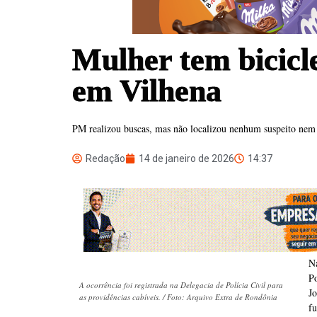
Mulher tem bicicle
em Vilhena
PM realizou buscas, mas não localizou nenhum suspeito nem
Redação
14 de janeiro de 2026
14:37
N
P
A ocorrência foi registrada na Delegacia de Polícia Civil para
J
as providências cabíveis. / Foto: Arquivo Extra de Rondônia
fu