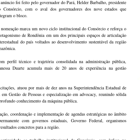
anúncio foi feito pelo governador do Pará, Helder Barbalho, presidente
o Consórcio, com o aval dos governadores dos nove estados que
tegram o bloco.
 nomeação marca um novo ciclo institucional do Consórcio e reforça o
rotagonismo de Rondônia em um dos principais espaços de articulação
terestadual do país voltados ao desenvolvimento sustentável da região
mazônica.
om perfil técnico e trajetória consolidada na administração pública,
anessa Duarte acumula mais de 20 anos de experiência na gestão
icitações, atuou por mais de dez anos na Superintendência Estadual de
em Gestão de Pessoas e especialização em advocacy, reunindo sólida
e profundo conhecimento da máquina pública.
lação, coordenação e implementação de agendas estratégicas no âmbito
ermanente com governos estaduais, Governo Federal, organismos
resultados concretos para a região.