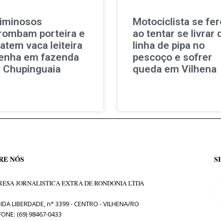
iminosos
Motociclista se fer
rombam porteira e
ao tentar se livrar 
atem vaca leiteira
linha de pipa no
enha em fazenda
pescoço e sofrer
 Chupinguaia
queda em Vilhena
RE NÓS
S
ESA JORNALISTICA EXTRA DE RONDONIA LTDA
IDA LIBERDADE, n° 3399 - CENTRO - VILHENA/RO
FONE: (69) 98467-0433