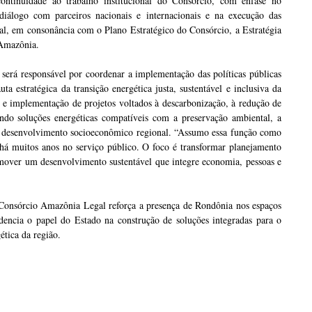
ontinuidade ao trabalho institucional do Consórcio, com ênfase no
 diálogo com parceiros nacionais e internacionais e na execução das
al, em consonância com o Plano Estratégico do Consórcio, a Estratégia
 Amazônia.
erá responsável por coordenar a implementação das políticas públicas
a estratégica da transição energética justa, sustentável e inclusiva da
o e implementação de projetos voltados à descarbonização, à redução de
zando soluções energéticas compatíveis com a preservação ambiental, a
e o desenvolvimento socioeconômico regional. “Assumo essa função como
há muitos anos no serviço público. O foco é transformar planejamento
omover um desenvolvimento sustentável que integre economia, pessoas e
Consórcio Amazônia Legal reforça a presença de Rondônia nos espaços
dencia o papel do Estado na construção de soluções integradas para o
ética da região.