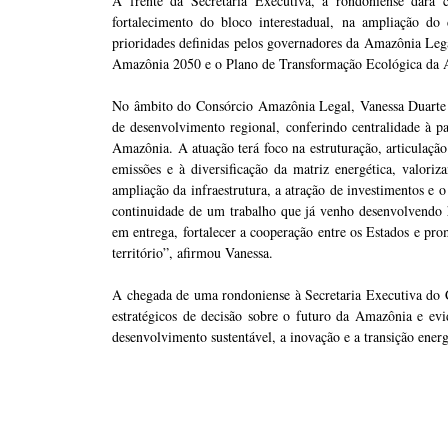
À frente da Secretaria Executiva, a rondoniense dará c
fortalecimento do bloco interestadual, na ampliação do
prioridades definidas pelos governadores da Amazônia Leg
Amazônia 2050 e o Plano de Transformação Ecológica da
No âmbito do Consórcio Amazônia Legal, Vanessa Duarte s
de desenvolvimento regional, conferindo centralidade à paut
Amazônia. A atuação terá foco na estruturação, articulaçã
emissões e à diversificação da matriz energética, valori
ampliação da infraestrutura, a atração de investimentos 
continuidade de um trabalho que já venho desenvolvendo 
em entrega, fortalecer a cooperação entre os Estados e pr
território”, afirmou Vanessa.
A chegada de uma rondoniense à Secretaria Executiva do 
estratégicos de decisão sobre o futuro da Amazônia e evi
desenvolvimento sustentável, a inovação e a transição energ