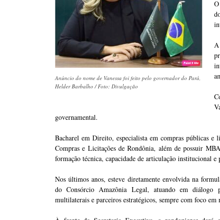
O 
d
in
A
p
in
a
Anúncio do nome de Vanessa foi feito pelo governador do Pará,
Helder Barbalho / Foto: Divulgação
C
V
governamental.
Bacharel em Direito, especialista em compras públicas e l
Compras e Licitações de Rondônia, além de possuir MBA 
formação técnica, capacidade de articulação institucional 
Nos últimos anos, esteve diretamente envolvida na formu
do Consórcio Amazônia Legal, atuando em diálogo p
multilaterais e parceiros estratégicos, sempre com foco em 