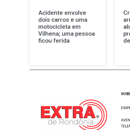
Acidente envolve
Cr
dois carros e uma
ar
motocicleta em
ab
Vilhena; uma pessoa
pr
ficou ferida
de
SOB
EMPR
AVEN
TELE