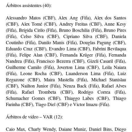
Árbitros assistentes (40):
Alessandro Matos (CBF), Alex Ang (Fifa), Alex dos Santos
(CBF), Alex Tomé (CBF), Andrey Freitas (CBF), Anne Kesy
(Fifa), Brígida Cirilo (Fifa), Bruno Boschilia (Fifa), Bruno Pires
(Fifa), Celso Silva (CBF), Cipriano Silva (CBF), Daniela
Coutinho (Fifa), Danilo Manis (Fifa), Douglas Pagung (CBF),
Eduardo Cruz (CBF), Evandro Lima (CBF), Fabrini Bevilaqua
(Fifa), Felipe Alan (CBF), Fernanda Krüger (Fifa), Fernanda
Nandrea (Fifa), Francisco Bezerra (CBF), Gizeli Casaril (Fifa),
Guilherme Camilo (Fifa), Joverton Lima (CBF), Leila Naiara
(Fifa), Leone Rocha (CBF), Luanderson Lima (Fifa), Luiz
Regazone (CBF), Maira Mastella (Fifa), Michael Stanislau
(CBF), Nailton Junior (Fifa), Neuza Back (Fifa), Rafael Alves
(Fifa), Rafael Trombeta (CBF), Rodrigo Correa (Fifa),
Schumacher Gomes (CBF), Thiaggo Labes (CBF), Thiago
Farinha (CBF), Tiago Diel (CBF) e Victor Imazu (Fifa).
Árbitros de vídeo – VAR (12):
Caio Max, Charly Wendy, Daiane Muniz, Daniel Bins, Diego