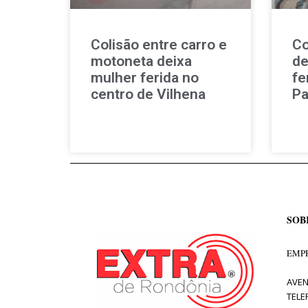
Colisão entre carro e
Co
motoneta deixa
de
mulher ferida no
fe
centro de Vilhena
Pa
SOB
EMPR
AVEN
TELE