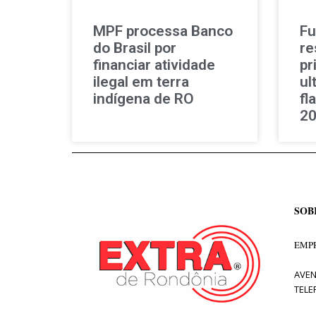
MPF processa Banco
Fu
do Brasil por
re
financiar atividade
pr
ilegal em terra
ul
indígena de RO
fl
2
SOB
EMPR
AVEN
TELE