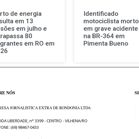
rto de energia
Identificado
sulta em 13
motociclista morto
isões em julho e
em grave acidente
trapassa 80
na BR-364 em
agrantes em RO em
Pimenta Bueno
026
RE NÓS
S
ESA JORNALISTICA EXTRA DE RONDONIA LTDA
IDA LIBERDADE, n° 3399 - CENTRO - VILHENA/RO
FONE: (69) 98467-0433