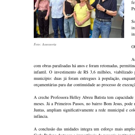
f
Pr
So
i
in
Foto: Assessoria
O
As
com obras paralisadas há anos e foram retomadas, permitind
infantil. O investimento de R$ 3,6 milhões, viabilizad
município: duas já foram entregues à população, enquan
orçamentárias para dar continuidade ao processo de execuç
A creche Professora Helley Abreu Batista tem capacidade 
meses. Já a Primeiros Passos, no bairro Bom Jesus, pode 
Juntas, ampliam significativamente a rede municipal e c
infância.
A conclusão das unidades integra um esforço mais amplo