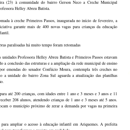
eira (23) à comunidade do bairro Gerson Neco a Creche Municipal
ofessora Helley Abreu Batista.
mada à creche Primeiros Passos, inaugurada no início de fevereiro, a
niciativa garante mais de 400 novas vagas para crianças da educação
fantil.
bras paralisadas há muito tempo foram retomadas
 unidades Professora Helley Abreu Batista e Primeiros Passos estavam
o a conclusão das estruturas e a ampliação da rede municipal de ensino
o por emendas do senador Confúcio Moura, contempla três creches no
to a unidade do bairro Zona Sul aguarda a atualização das planilhas
ão.
para até 200 crianças, com idades entre 1 ano e 3 meses e 3 anos e 11
receber 208 alunos, atendendo crianças de 1 ano e 3 meses até 5 anos.
olocam o município próximo de zerar a demanda por vagas na primeira
 para ampliar o acesso à educação infantil em Ariquemes. A prefeita