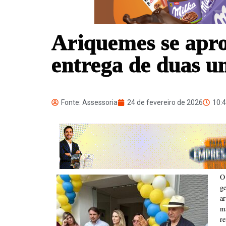
Ariquemes se apro
entrega de duas u
Fonte: Assessoria
24 de fevereiro de 2026
10:
O
g
a
m
re