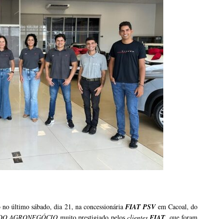
no último sábado, dia 21, na concessionária
FIAT PSV
em Cacoal, do
 DO AGRONEGÓCIO
muito prestigiado pelos
clientes
FIAT
, que foram