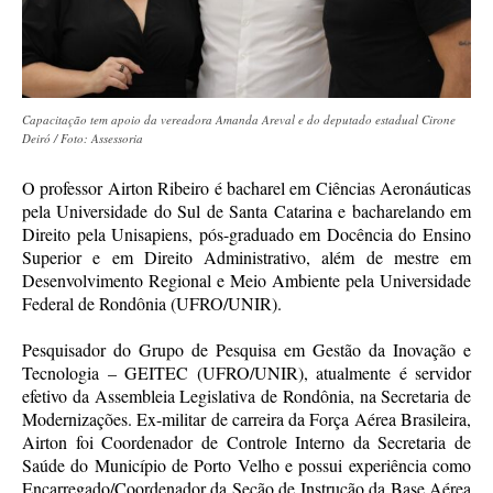
Capacitação tem apoio da vereadora Amanda Areval e do deputado estadual Cirone
Deiró / Foto: Assessoria
O professor Airton Ribeiro é bacharel em Ciências Aeronáuticas
pela Universidade do Sul de Santa Catarina e bacharelando em
Direito pela Unisapiens, pós-graduado em Docência do Ensino
Superior e em Direito Administrativo, além de mestre em
Desenvolvimento Regional e Meio Ambiente pela Universidade
Federal de Rondônia (UFRO/UNIR).
Pesquisador do Grupo de Pesquisa em Gestão da Inovação e
Tecnologia – GEITEC (UFRO/UNIR), atualmente é servidor
efetivo da Assembleia Legislativa de Rondônia, na Secretaria de
Modernizações. Ex-militar de carreira da Força Aérea Brasileira,
Airton foi Coordenador de Controle Interno da Secretaria de
Saúde do Município de Porto Velho e possui experiência como
Encarregado/Coordenador da Seção de Instrução da Base Aérea