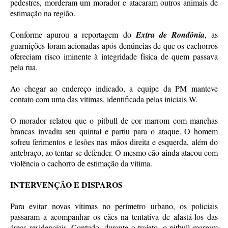
pedestres, morderam um morador e atacaram outros animais de
estimação na região.
Conforme apurou a reportagem do
Extra de Rondônia
, as
guarnições foram acionadas após denúncias de que os cachorros
ofereciam risco iminente à integridade física de quem passava
pela rua.
Ao chegar ao endereço indicado, a equipe da PM manteve
contato com uma das vítimas, identificada pelas iniciais W.
O morador relatou que o pitbull de cor marrom com manchas
brancas invadiu seu quintal e partiu para o ataque. O homem
sofreu ferimentos e lesões nas mãos direita e esquerda, além do
antebraço, ao tentar se defender. O mesmo cão ainda atacou com
violência o cachorro de estimação da vítima.
INTERVENÇÃO E DISPAROS
Para evitar novas vítimas no perímetro urbano, os policiais
passaram a acompanhar os cães na tentativa de afastá-los das
áreas residenciais. Contudo, durante o trajeto, o pitbull marrom