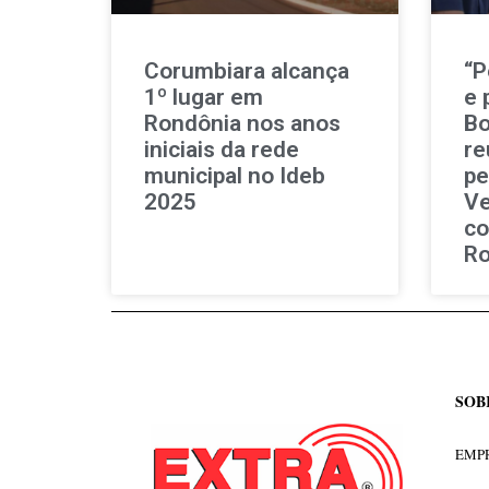
Corumbiara alcança
“P
1º lugar em
e 
Rondônia nos anos
Bo
iniciais da rede
re
municipal no Ideb
pe
2025
Ve
co
Ro
SOB
EMPR