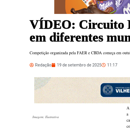
VÍDEO: Circuito R
em diferentes mun
Competição organizada pela FAER e CBDA começa em outubro
Redação
19 de setembro de 2025
11:17
A
a
Imagem: Ilustrativa
ca
co