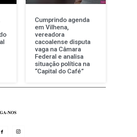
a
Cumprindo agenda
em Vilhena,
 do
vereadora
al
cacoalense disputa
vaga na Câmara
Federal e analisa
situação política na
“Capital do Café”
IGA-NOS