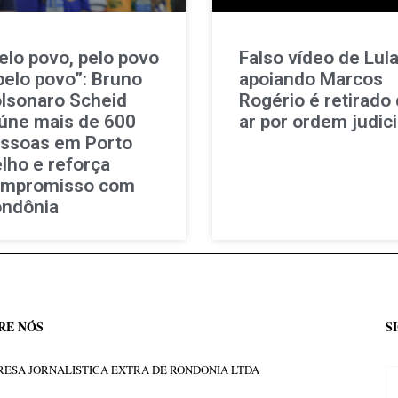
elo povo, pelo povo
Falso vídeo de Lul
pelo povo”: Bruno
apoiando Marcos
lsonaro Scheid
Rogério é retirado
úne mais de 600
ar por ordem judici
ssoas em Porto
lho e reforça
mpromisso com
ndônia
RE NÓS
S
ESA JORNALISTICA EXTRA DE RONDONIA LTDA