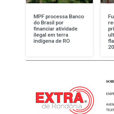
MPF processa Banco
Fu
do Brasil por
re
financiar atividade
pr
ilegal em terra
ul
indígena de RO
fl
2
SOB
EMPR
AVEN
TELE