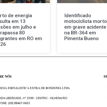
rto de energia
Identificado
sulta em 13
motociclista morto
isões em julho e
em grave acidente
trapassa 80
na BR-364 em
agrantes em RO em
Pimenta Bueno
026
RE NÓS
S
ESA JORNALISTICA EXTRA DE RONDONIA LTDA
IDA LIBERDADE, n° 3399 - CENTRO - VILHENA/RO
FONE: (69) 98467-0433