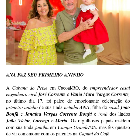
ANA FAZ SEU PRIMEIRO ANINHO
A
Cabana do Peixe
em Cacoal/RO, do
empreendedor casal
engenheiro civil
José Corrente
e
Vânia Mara Vargas Corrente,
no último dia 17, foi palco de emocionante celebração do
primeiro aninho
de sua linda
netinha
ANA
, filha do
casal
João
Bonfá
e
Janaína Vargas Corrente Bonfá
e
irmã
dos lindos
João Victor, Lorenzo
e
Maria.
Os orgulhosos papais residem
com sua linda
família
em
Campo Grande/MS,
mas fez questão
de vir comemorar com os parentes na
Capital do Café