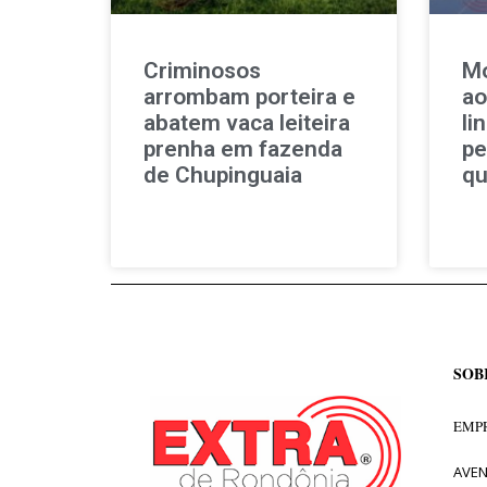
Criminosos
Mo
arrombam porteira e
ao
abatem vaca leiteira
li
prenha em fazenda
pe
de Chupinguaia
qu
SOB
EMPR
AVEN