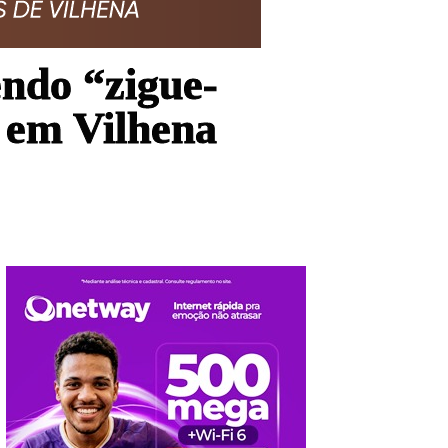
endo “zigue-
s em Vilhena