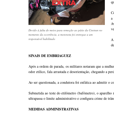
qu
C
a
A
ve
Devido à falta de meios para remoção ao pátio da Ciretran no
momento da ocorrência, a motoneta foi entregue a um
responsável habilitado
A
de
SINAIS DE EMBRIAGUEZ
Após a ordem de parada, os militares notaram que a mulher
odor etílico, fala arrastada e desorientação, chegando a pe
Ao ser questionada, a condutora foi enfática ao admitir o co
Submetida ao teste do etilômetro (bafômetro), o aparelho r
ultrapassa o limite administrativo e configura crime de tr
MEDIDAS ADMINISTRATIVAS