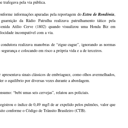
e trafegava pela via pública.
onforme informações apuradas pela reportagem do
Extra de Rondônia
,
 guarnição da Rádio Patrulha realizava patrulhamento tático pela
venida Atílio Cerve (1802) quando visualizou uma Honda Biz em
locidade incompatível com a via.
 condutora realizava manobras de “zigue-zague”, ignorando as normas
 segurança e colocando em risco a própria vida e a de terceiros.
 apresentava sinais clássicos de embriaguez, como olhos avermelhados,
rder o equilíbrio por diversas vezes durante a abordagem.
nsumo: “bebi umas seis cervejas”, relatou aos policiais.
egistrou o índice de 0,49 mg/l de ar expelido pelos pulmões, valor que
ânsito conforme o Código de Trânsito Brasileiro (CTB).