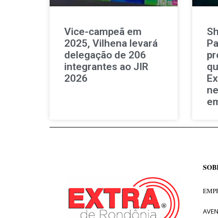
Vice-campeã em
Sh
2025, Vilhena levará
Pa
delegação de 206
pr
integrantes ao JIR
qu
2026
Ex
ne
em
SOB
EMPR
AVEN