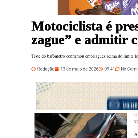
Motociclista é pre
zague” e admitir 
Teste do bafômetro confirmou embriaguez acima do limite leg
Redação
13 de maio de 2026
09:41
No Com
Um
um
A