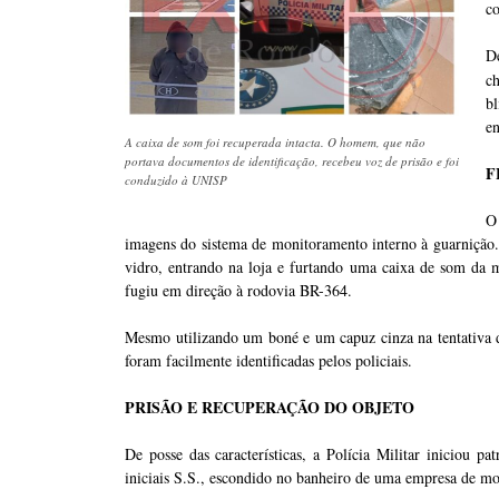
co
D
c
b
en
A caixa de som foi recuperada intacta. O homem, que não
portava documentos de identificação, recebeu voz de prisão e foi
F
conduzido à UNISP
O 
imagens do sistema de monitoramento interno à guarnição. 
vidro, entrando na loja e furtando uma caixa de som da
fugiu em direção à rodovia BR-364.
Mesmo utilizando um boné e um capuz cinza na tentativa de 
foram facilmente identificadas pelos policiais.
PRISÃO E RECUPERAÇÃO DO OBJETO
De posse das características, a Polícia Militar iniciou pa
iniciais S.S., escondido no banheiro de uma empresa de mo