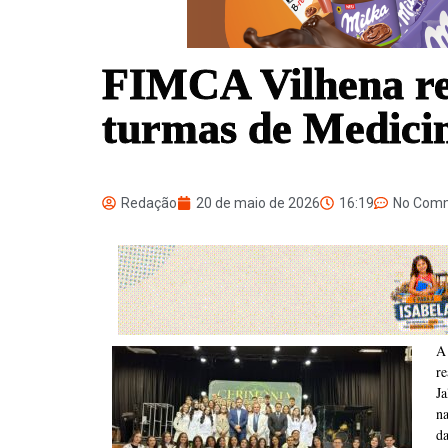
FIMCA Vilhena re
turmas de Medici
Redação
20 de maio de 2026
16:19
No Com
A
r
J
n
da