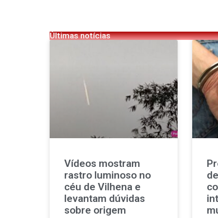
Últimas notícias
Vídeos mostram
Pr
rastro luminoso no
de
céu de Vilhena e
co
levantam dúvidas
in
sobre origem
mu