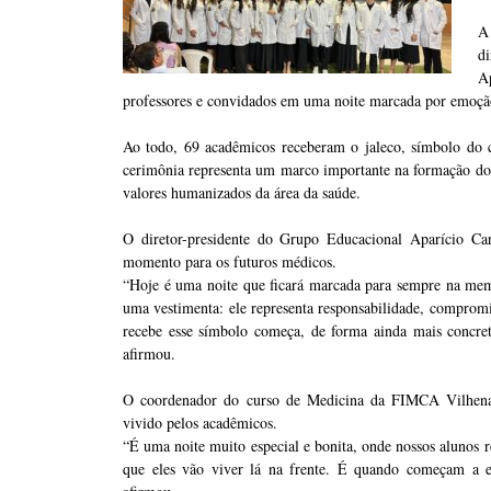
A
d
A
professores e convidados em uma noite marcada por emoção,
Ao todo, 69 acadêmicos receberam o jaleco, símbolo do 
cerimônia representa um marco importante na formação dos 
valores humanizados da área da saúde.
O diretor-presidente do Grupo Educacional Aparício Car
momento para os futuros médicos.
“Hoje é uma noite que ficará marcada para sempre na memó
uma vestimenta: ele representa responsabilidade, comprom
recebe esse símbolo começa, de forma ainda mais concre
afirmou.
O coordenador do curso de Medicina da FIMCA Vilhena
vivido pelos acadêmicos.
“É uma noite muito especial e bonita, onde nossos alunos
que eles vão viver lá na frente. É quando começam a en