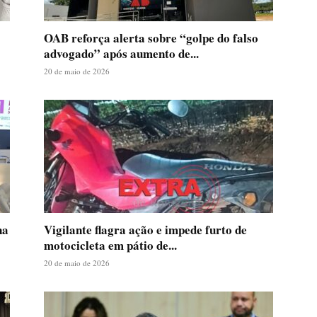
OAB reforça alerta sobre “golpe do falso
advogado” após aumento de...
20 de maio de 2026
na
Vigilante flagra ação e impede furto de
motocicleta em pátio de...
20 de maio de 2026