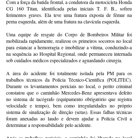
Com a força da batida frontal, a condutora da motocicleta Honda
CG 160 Titan, identificada pelas iniciais T. F. B., sofreu
ferimentos graves. Ela teve uma fratura exposta de fêmur na
perna esquerda, além de uma fratura na clavícula esquerda.
Uma equipe de resgate do Corpo de Bombeiros Militar foi
mobilizada rapidamente, realizou os primeiros socorros no local
para estancar a hemorragia e imobilizar a vítima, conduzindo-a
na sequência ao Hospital Regional, onde permaneceu internada
sob cuidados médicos especializados e aguardando cirurgia.
A área do acidente foi totalmente isolada pela PM para os
trabalhos técnicos da Polícia Técnico-Científica (POLITEC).
Durante os levantamentos periciais no local, o perito criminal
constatou que o caminhão Mercedes-Benz apresentava defeito
no sistema de tacógrafo (equipamento obrigatório que registra
velocidade e tempo), bem como irregularidades no próprio
sistema de sinalização de direção (setas). Essas falhas técnicas
foram anexadas ao laudo e devem ajudar a Polícia Civil a
determinar a responsabilidade pelo acidente.
Após os trabalhos periciais, o caminhão foi liberado no local