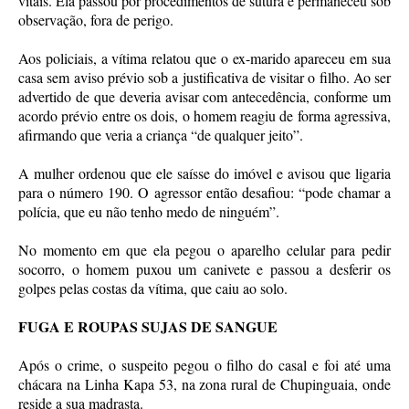
vitais. Ela passou por procedimentos de sutura e permaneceu sob
observação, fora de perigo.
Aos policiais, a vítima relatou que o ex-marido apareceu em sua
casa sem aviso prévio sob a justificativa de visitar o filho. Ao ser
advertido de que deveria avisar com antecedência, conforme um
acordo prévio entre os dois, o homem reagiu de forma agressiva,
afirmando que veria a criança “de qualquer jeito”.
A mulher ordenou que ele saísse do imóvel e avisou que ligaria
para o número 190. O agressor então desafiou: “pode chamar a
polícia, que eu não tenho medo de ninguém”.
No momento em que ela pegou o aparelho celular para pedir
socorro, o homem puxou um canivete e passou a desferir os
golpes pelas costas da vítima, que caiu ao solo.
FUGA E ROUPAS SUJAS DE SANGUE
Após o crime, o suspeito pegou o filho do casal e foi até uma
chácara na Linha Kapa 53, na zona rural de Chupinguaia, onde
reside a sua madrasta.