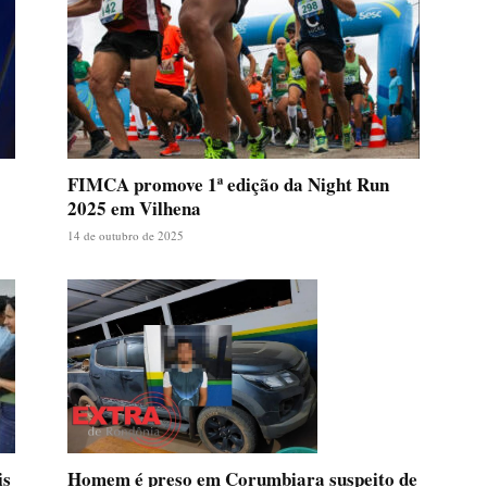
FIMCA promove 1ª edição da Night Run
2025 em Vilhena
14 de outubro de 2025
Homem é preso em Corumbiara suspeito de
is