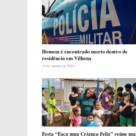
Homem é encontrado morto dentro de
residência em Vilhena
14 de outubro de 2025
Festa “Faça uma Criança Feliz” reúne ma